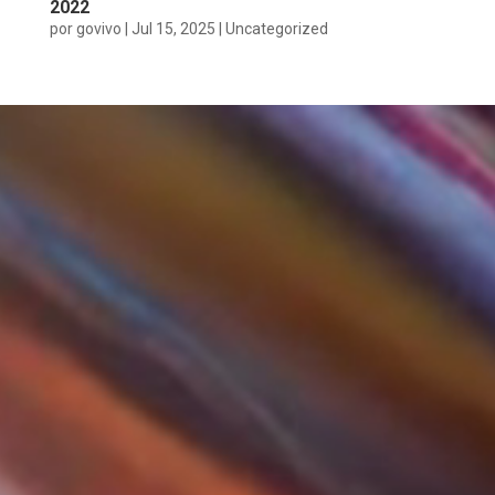
2022
por
govivo
|
Jul 15, 2025
|
Uncategorized
Reproductor
de
vídeo