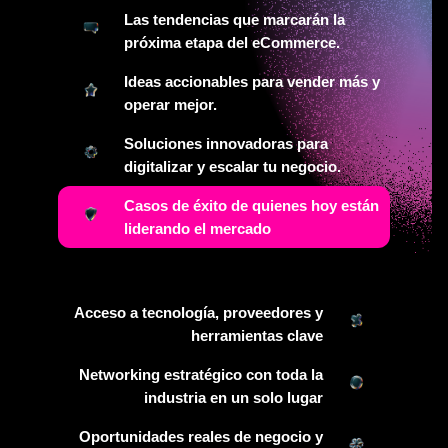
Las tendencias que marcarán la
próxima etapa del eCommerce.
Ideas accionables para vender más y
operar mejor.
Soluciones innovadoras para
digitalizar y escalar tu negocio.
Casos de éxito de quienes hoy están
liderando el mercado
Acceso a tecnología, proveedores y
herramientas clave
Networking estratégico con toda la
industria en un solo lugar
Oportunidades reales de negocio y