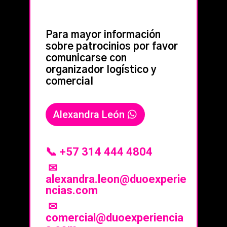
Para mayor información
sobre patrocinios por favor
comunicarse con
organizador logístico y
comercial
Alexandra León
📞 +57
314 444 4804
✉
alexandra.leon@duoexperie
ncias.com
✉
comercial@duoexperiencia