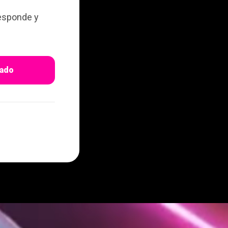
responde y
iado